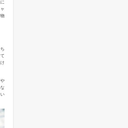
性に
チャ
、物
かち
って
いけ
とや
うな
たい