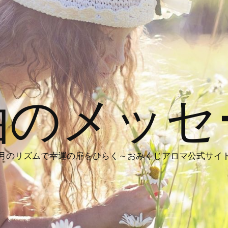
油のメッセ
月のリズムで幸運の扉をひらく～おみくじアロマ公式サイ