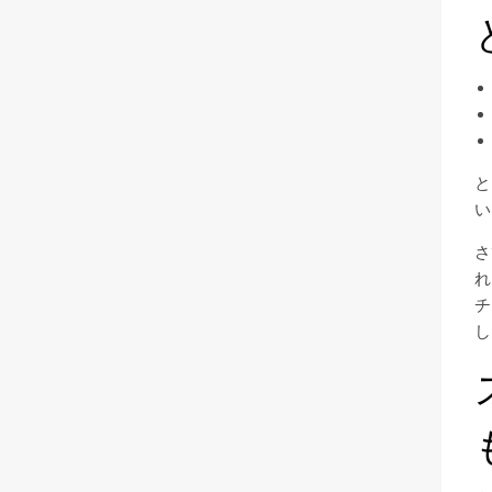
と
い
さ
れ
チ
し