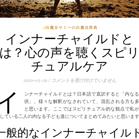
白魔女サミーの白魔法辞典
インナーチャイルドと
は？心の声を聴くスピ
チュアルケア
2020-03-29
/
インナーチャイルドとは？心の声を聴くス
コメントを受け付けていません
イ
ンナーチャイルドとは？日本語で直訳すると「内な
供」。様々な解釈がなされていて、混乱される方も
と思います。ここではスピリチュアル的な観点で私
している二人の内なる子ども達についてまとめてみたいと思いま
一般的なインナーチャイル