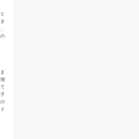
こと
りま
と、
体の
いま
内側
して
の子
びの
ライ