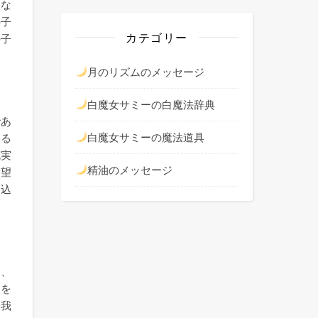
つな
の子
カテゴリー
の子
月のリズムのメッセージ
白魔女サミーの白魔法辞典
であ
白魔女サミーの魔法道具
いる
充実
精油のメッセージ
。望
り込
ち、
」を
、我