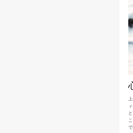
上
ィ
と
こ
で