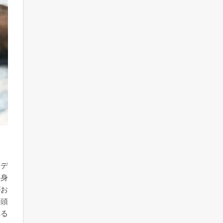
ボデ
半身
がお
の頭
れる