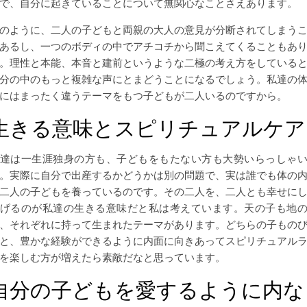
で、自分に起きていることについて無関心なことさえあります。
のように、二人の子どもと両親の大人の意見が分断されてしまう
あるし、一つのボディの中でアチコチから聞こえてくることもあ
。理性と本能、本音と建前というような二極の考え方をしている
分の中のもっと複雑な声にとまどうことになるでしょう。私達の
にはまったく違うテーマをもつ子どもが二人いるのですから。
生きる意味とスピリチュアルケア
達は一生涯独身の方も、子どもをもたない方も大勢いらっしゃ
。実際に自分で出産するかどうかは別の問題で、実は誰でも体の
二人の子どもを養っているのです。その二人を、二人とも幸せに
げるのが私達の生きる意味だと私は考えています。天の子も地
、それぞれに持って生まれたテーマがあります。どちらの子もの
と、豊かな経験ができるように内面に向きあってスピリチュアル
を楽しむ方が増えたら素敵だなと思っています。
自分の子どもを愛するように内な