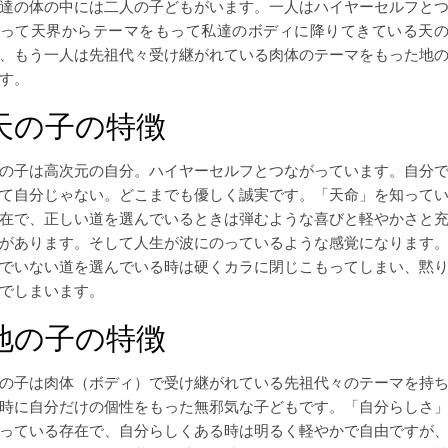
達の体の中には二人の子どもがいます。一人はハイヤーセルフと
って天界からテーマをもって私達のボディに降りてきている天
、もう一人は先祖代々受け継がれている肉体のテーマをもった地
す。
天の子の特徴
の子は高次元の自分。ハイヤーセルフとつながっています。自分
て自分じゃない。どこまでも優しく誠実です。「天命」を知って
在で、正しい道を選んでいるときは弾むような喜びと軽やかさと
があります。そして人生が波にのっているような感覚になります
でいない道を選んでいる時は硬くカラに閉じこもってしまい、黙
でしまいます。
地の子の特徴
の子は肉体（ボディ）で受け継がれている先祖代々のテーマを持
時に自分だけの個性をもった無邪気な子どもです。「自分らしさ
っている存在で、自分らしくある時は明るく軽やかで自由ですが