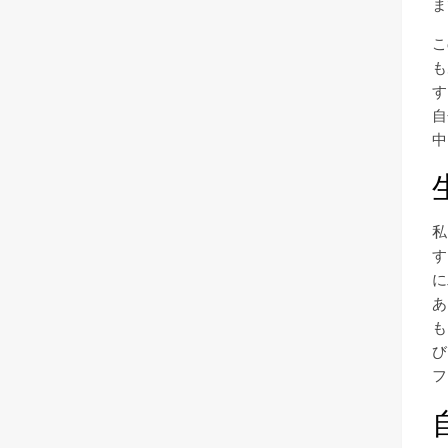
ま
こ
も
す
自
中
私
す
に
あ
も
び
フ