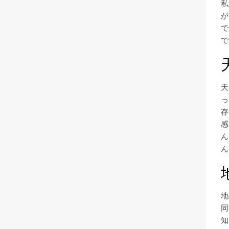
私
が
で
で
天
っ
存
感
ん
ん
地
同
知