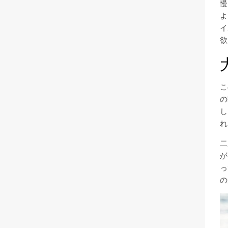
慢
よ
イ
欲
こ
の
し
れ
二
が
っ
の