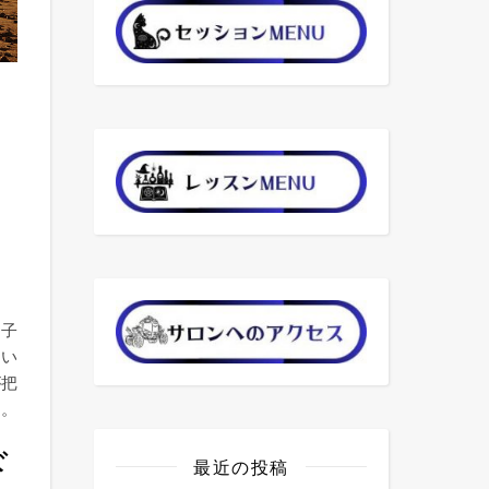
リ
ピリチュアルケア は
る子
多い
が把
す。
ド
最近の投稿