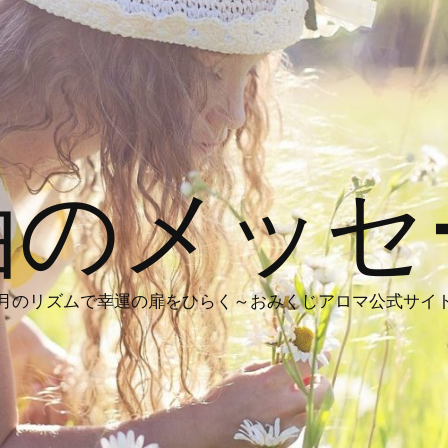
油のメッセ
月のリズムで幸運の扉をひらく～おみくじアロマ公式サイ