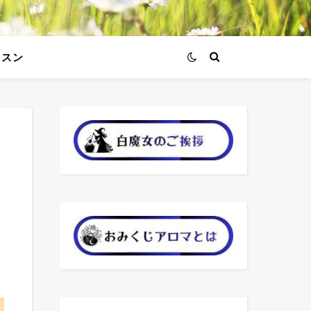
ッスン
に
シ