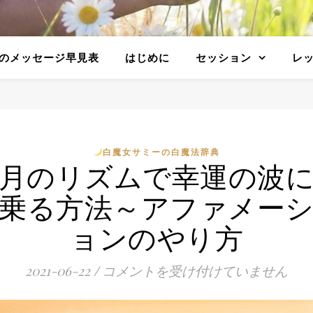
のメッセージ早見表
はじめに
セッション
レ
白魔女サミーの白魔法辞典
月のリズムで幸運の波
乗る方法～アファメー
ョンのやり方
2021-06-22
/
コメントを受け付けていません