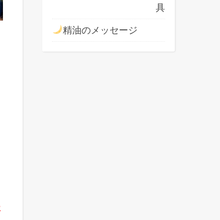
具
精油のメッセージ
た