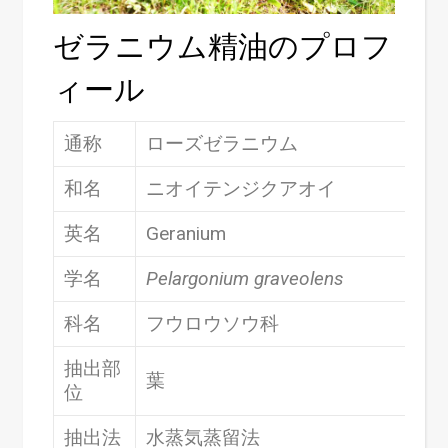
ゼラニウム精油のプロフ
ィール
通称
ローズゼラニウム
和名
ニオイテンジクアオイ
英名
Geranium
学名
Pelargonium graveolens
科名
フウロウソウ科
抽出部
葉
位
抽出法
水蒸気蒸留法