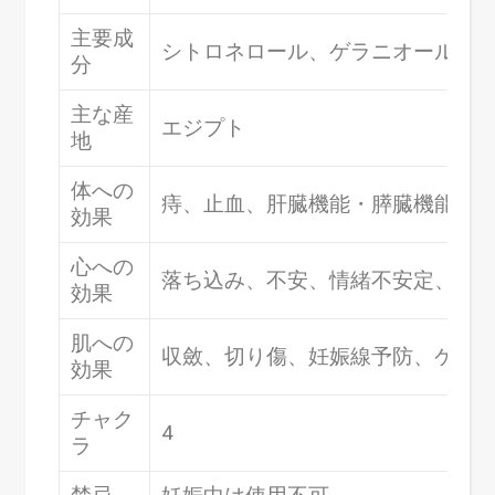
主要成
シトロネロール、ゲラニオール、
分
主な産
エジプト
地
体への
痔、止血、肝臓機能・膵臓機能ケ
効果
心への
落ち込み、不安、情緒不安定、ス
効果
肌への
収斂、切り傷、妊娠線予防、ケロ
効果
チャク
4
ラ