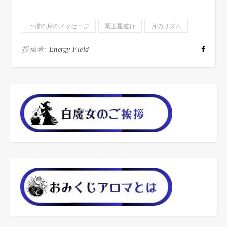
下弦の月のメッセージ
冥王星逆行
月のリズム
投稿者:
Energy Field