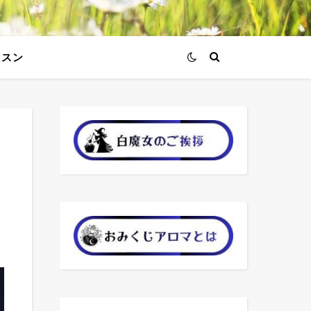
ッスン
ー