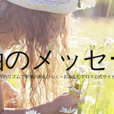
油のメッセ
月のリズムで幸運の扉をひらく～おみくじアロマ公式サイ