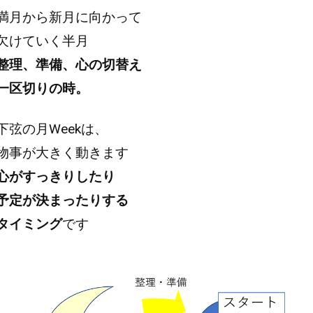
満月から新月に向かって
欠けていく半月
整理、準備、心の切替え
一区切りの時。
下弦の月Weekは、
物事が大きく動きます
心がすっきりしたり
予定が決まったりする
タイミング
です