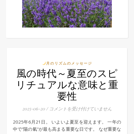
月のリズムのメッセージ
風の時代～夏至のスピ
リチュアルな意味と重
要性
2025-06-20
/
風の時代～夏至のスピリチュアルな意味と
コメントを受け付けていません
2025年6月21日。 いよいよ夏至を迎えます。 一年の
中で”陽の氣”が最も高まる重要な日です。 なぜ重要な