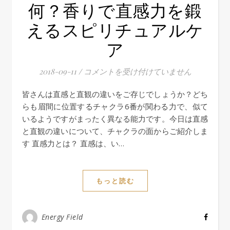
何？香りで直感力を鍛
えるスピリチュアルケ
ア
2018-09-11
/
直感と直観の違いって何？香りで直感力を
コメントを受け付けていません
皆さんは直感と直観の違いをご存じでしょうか？どち
らも眉間に位置するチャクラ6番が関わる力で、似て
いるようですがまったく異なる能力です。今日は直感
と直観の違いについて、チャクラの面からご紹介しま
す 直感力とは？ 直感は、い…
もっと読む
Energy Field