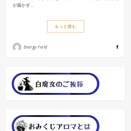
が届かず…
もっと読む
Energy Field