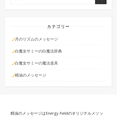
カテゴリー
月のリズムのメッセージ
白魔女サミーの白魔法辞典
白魔女サミーの魔法道具
精油のメッセージ
精油のメッセージはEnergy Fieldのオリジナルメソッ