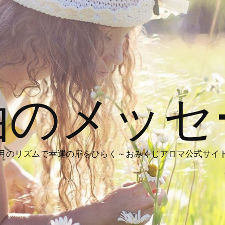
油のメッセ
月のリズムで幸運の扉をひらく～おみくじアロマ公式サイ