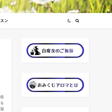
ッスン
ッ
大収
果を
を迎