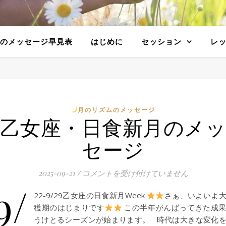
のメッセージ早見表
はじめに
セッション
レ
月のリズムのメッセージ
乙女座・日食新月のメ
セージ
2025-09-21
/
乙女座・日食新月のメッセージ は
コメントを受け付けていません
9/
22-9/29乙女座の日食新月Week
さぁ、いよいよ
穫期のはじまりです
この半年がんばってきた成
うけとるシーズンが始まります。 時代は大きな変化